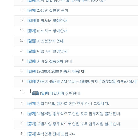
[알림]
함께 일할 참신한 웹디자이너분 계신가요?
18
[공지]
2013년 설연휴 공지
17
[일반]
메일서버 장애안내
16
[공지]
네트워크 장애안내
15
[알림]
시스템장애 안내
14
[알림]
네임버서 변경안내
13
[알림]
서버실 접속장애 안내
12
[일반]
ISO9001:2000 인증서 취득!
11
[일반]
2008년 4월8일 AM.11시 ~ 4월9일까지 "USN직원 워크샵 실시"
10
[일반]
메일서버 장애안내
9
[공지]
창립기념일 행사로 인한 휴무 안내 드립니다.
8
[공지]
12월30일 종무식으로 인한 오후 업무지원 불가 안내
7
[공지]
12월31일 종무식으로 인한 오후 업무지원 불가 안내
6
[공지]
추석연휴 안내 드립니다.