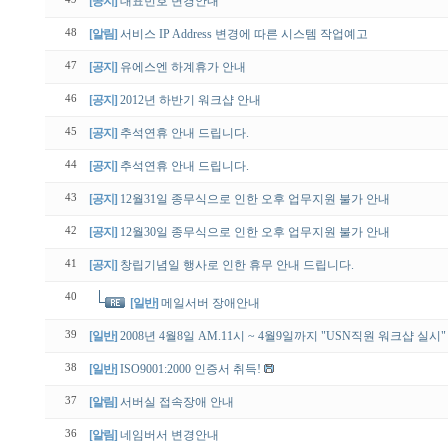
[공지]
대표번호 변경안내
48
[알림]
서비스 IP Address 변경에 따른 시스템 작업예고
47
[공지]
유에스엔 하계휴가 안내
46
[공지]
2012년 하반기 워크샵 안내
45
[공지]
추석연휴 안내 드립니다.
44
[공지]
추석연휴 안내 드립니다.
43
[공지]
12월31일 종무식으로 인한 오후 업무지원 불가 안내
42
[공지]
12월30일 종무식으로 인한 오후 업무지원 불가 안내
41
[공지]
창립기념일 행사로 인한 휴무 안내 드립니다.
40
[일반]
메일서버 장애안내
39
[일반]
2008년 4월8일 AM.11시 ~ 4월9일까지 "USN직원 워크샵 실시"
38
[일반]
ISO9001:2000 인증서 취득!
37
[알림]
서버실 접속장애 안내
36
[알림]
네임버서 변경안내