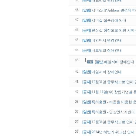
[공지]
대표번호 변경안내
48
[알림]
서비스 IP Address 변경
47
[알림]
서버실 접속장애 안내
46
[공지]
전산실 정전으로 인한 서버
45
[알림]
네임버서 변경안내
44
[공지]
네트워크 장애안내
43
[일반]
메일서버 장애안내
42
[일반]
메일서버 장애안내
41
[공지]
12월31일 종무식으로 인해
40
[공지]
11월 11일(수) 창립기념일 
39
[일반]
특허출원 - 비콘을 이용한 
38
[일반]
특허출원 - 영상인식기반의
37
[공지]
12월31일 종무식으로 인해
36
[공지]
2014년 하반기 워크샵 안내