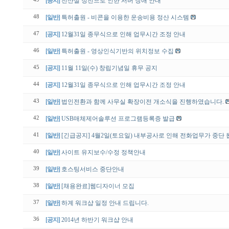
[공지]
전산실 정전으로 인한 서버 장애 안내
48
[일반]
특허출원 - 비콘을 이용한 운송비용 정산 시스템
47
[공지]
12월31일 종무식으로 인해 업무시간 조정 안내
46
[일반]
특허출원 - 영상인식기반의 위치정보 수집
45
[공지]
11월 11일(수) 창립기념일 휴무 공지
44
[공지]
12월31일 종무식으로 인해 업무시간 조정 안내
43
[일반]
법인전환과 함께 사무실 확장이전 개소식을 진행하였습니다.
42
[일반]
USB매체제어솔루션 프로그램등록증 발급
41
[일반]
[긴급공지] 4월2일(토요일) 내부공사로 인해 전화업무가 중단 
40
[일반]
사이트 유지보수/수정 정책안내
39
[일반]
호스팅서비스 중단안내
38
[일반]
[채용완료]웹디자이너 모집
37
[일반]
하계 워크샵 일정 안내 드립니다.
36
[공지]
2014년 하반기 워크샵 안내